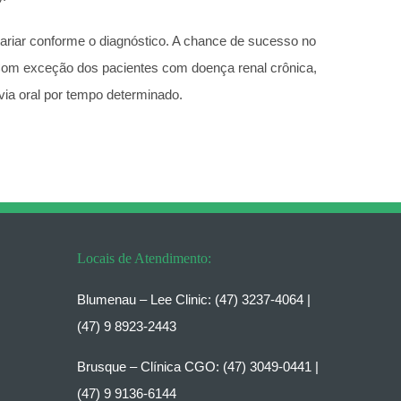
variar conforme o diagnóstico. A chance de sucesso no
. Com exceção dos pacientes com doença renal crônica,
via oral por tempo determinado.
Locais de Atendimento:
Blumenau – Lee Clinic:
(47) 3237-4064 |
(47) 9 8923-2443
Brusque – Clínica CGO:
(47) 3049-0441 |
(47) 9 9136-6144