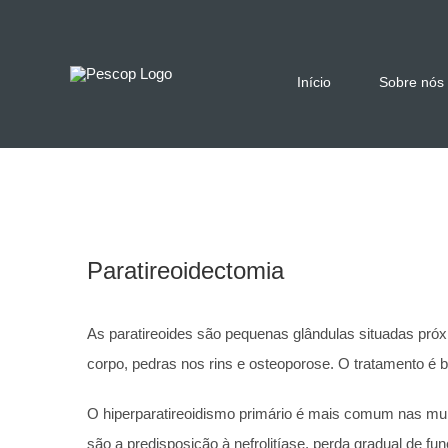
Skip
to
content
Início
Sobre nós
Paratireoidectomia
As paratireoides são pequenas glândulas situadas próx
corpo, pedras nos rins e osteoporose. O tratamento é b
O hiperparatireoidismo primário é mais comum nas mul
são a predisposição à nefrolitíase, perda gradual de fu