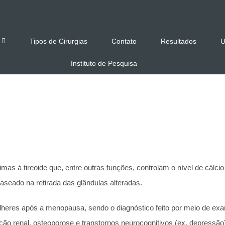
Tipos de Cirurgias
Contato
Resultados
U
Instituto de Pesquisa
imas à tireoide que, entre outras funções, controlam o nível de cál
aseado na retirada das glândulas alteradas.
heres após a menopausa, sendo o diagnóstico feito por meio de exa
nção renal, osteoporose e transtornos neurocognitivos (ex. depressão